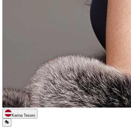
Karina Tesoro
🎭