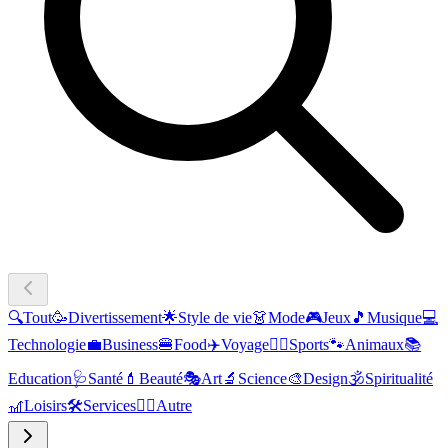
🔍
Tout
🥳
Divertissement
🌟
Style de vie
👗
Mode
🎮
Jeux
🎵
Musique
💻
Technologie
💼
Business
🍔
Food
✈️
Voyage
🏃‍♂️
Sports
🐾
Animaux
📚
Education
🩺
Santé
💄
Beauté
🎭
Art
🔬
Science
🎨
Design
🕉️
Spiritualité
🎢
Loisirs
🛠️
Services
🧜‍♂️
Autre