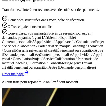
Transformez l'intérêt en revenus avec des offres et des paiements.
Demandes structurées dans votre boîte de réception
Offres et paiements en un clic
Convertissez vos messages privés de réseaux sociaux en
demandes payantes (agent IA)
(bientôt disponible)
Contenu personnalisé
Appel vidéo / Appel vocal / Consultation
Projet
/ Service
Collaboration / Partenariat de marque
Coaching / Formation
/ Conseil
Message privé
Travail créatif
Événement ou apparition
Autre
(Demande personnalisée)
Contenu personnalisé
Appel vidéo / Appel
vocal / Consultation
Projet / Service
Collaboration / Partenariat de
marque
Coaching / Formation / Conseil
Message privé
Travail
créatif
Événement ou apparition
Autre (Demande personnalisée)
Créer ma page
Aucun frais pour rejoindre. Annulez à tout moment.