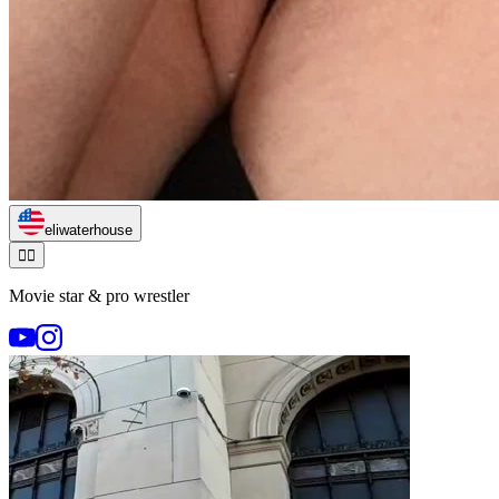
eliwaterhouse
🏃‍♂️
Movie star & pro wrestler