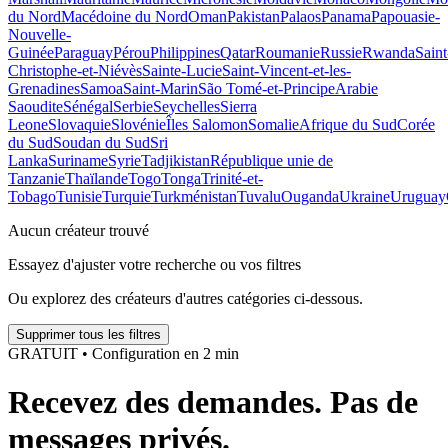
du Nord
Macédoine du Nord
Oman
Pakistan
Palaos
Panama
Papouasie-
Nouvelle-
Guinée
Paraguay
Pérou
Philippines
Qatar
Roumanie
Russie
Rwanda
Saint
Christophe-et-Niévès
Sainte-Lucie
Saint-Vincent-et-les-
Grenadines
Samoa
Saint-Marin
São Tomé-et-Principe
Arabie
Saoudite
Sénégal
Serbie
Seychelles
Sierra
Leone
Slovaquie
Slovénie
Îles Salomon
Somalie
Afrique du Sud
Corée
du Sud
Soudan du Sud
Sri
Lanka
Suriname
Syrie
Tadjikistan
République unie de
Tanzanie
Thaïlande
Togo
Tonga
Trinité-et-
Tobago
Tunisie
Turquie
Turkménistan
Tuvalu
Ouganda
Ukraine
Uruguay
Aucun créateur trouvé
Essayez d'ajuster votre recherche ou vos filtres
Ou explorez des créateurs d'autres catégories ci-dessous.
Supprimer tous les filtres
GRATUIT • Configuration en 2 min
Recevez des demandes. Pas de
messages privés.