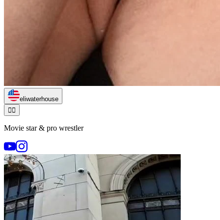
eliwaterhouse
🏃‍♂️
Movie star & pro wrestler