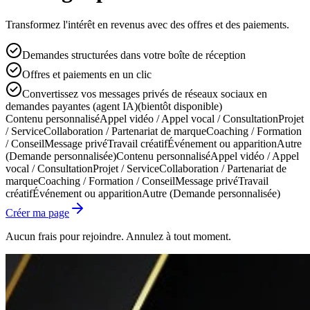
Transformez l'intérêt en revenus avec des offres et des paiements.
Demandes structurées dans votre boîte de réception
Offres et paiements en un clic
Convertissez vos messages privés de réseaux sociaux en
demandes payantes (agent IA)
(bientôt disponible)
Contenu personnalisé
Appel vidéo / Appel vocal / Consultation
Projet
/ Service
Collaboration / Partenariat de marque
Coaching / Formation
/ Conseil
Message privé
Travail créatif
Événement ou apparition
Autre
(Demande personnalisée)
Contenu personnalisé
Appel vidéo / Appel
vocal / Consultation
Projet / Service
Collaboration / Partenariat de
marque
Coaching / Formation / Conseil
Message privé
Travail
créatif
Événement ou apparition
Autre (Demande personnalisée)
Créer ma page
Aucun frais pour rejoindre. Annulez à tout moment.