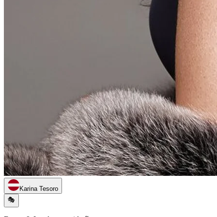
Karina Tesoro
🎭