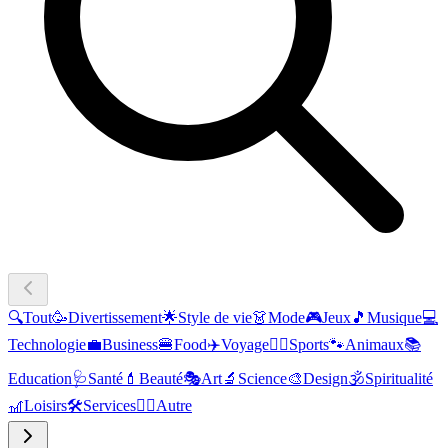
🔍
Tout
🥳
Divertissement
🌟
Style de vie
👗
Mode
🎮
Jeux
🎵
Musique
💻
Technologie
💼
Business
🍔
Food
✈️
Voyage
🏃‍♂️
Sports
🐾
Animaux
📚
Education
🩺
Santé
💄
Beauté
🎭
Art
🔬
Science
🎨
Design
🕉️
Spiritualité
🎢
Loisirs
🛠️
Services
🧜‍♂️
Autre