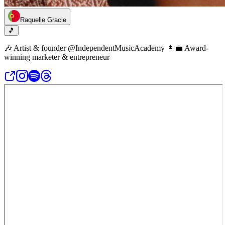
Raquelle Gracie
🎵
🎶 Artist & founder @IndependentMusicAcademy 👩‍💼 Award-
winning marketer & entrepreneur