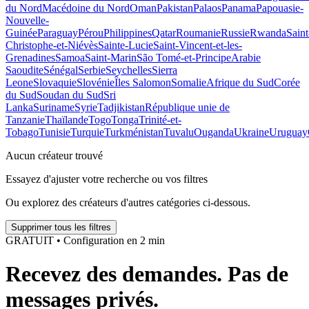
du Nord
Macédoine du Nord
Oman
Pakistan
Palaos
Panama
Papouasie-
Nouvelle-
Guinée
Paraguay
Pérou
Philippines
Qatar
Roumanie
Russie
Rwanda
Saint
Christophe-et-Niévès
Sainte-Lucie
Saint-Vincent-et-les-
Grenadines
Samoa
Saint-Marin
São Tomé-et-Principe
Arabie
Saoudite
Sénégal
Serbie
Seychelles
Sierra
Leone
Slovaquie
Slovénie
Îles Salomon
Somalie
Afrique du Sud
Corée
du Sud
Soudan du Sud
Sri
Lanka
Suriname
Syrie
Tadjikistan
République unie de
Tanzanie
Thaïlande
Togo
Tonga
Trinité-et-
Tobago
Tunisie
Turquie
Turkménistan
Tuvalu
Ouganda
Ukraine
Uruguay
Aucun créateur trouvé
Essayez d'ajuster votre recherche ou vos filtres
Ou explorez des créateurs d'autres catégories ci-dessous.
Supprimer tous les filtres
GRATUIT • Configuration en 2 min
Recevez des demandes. Pas de
messages privés.