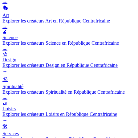
→
🎭
Art
Explorer les créateurs Art en République Centrafricaine
→
🔬
Science
Explorer les créateurs Science en République Centrafricaine
→
🎨
Design
Explorer les créateurs Design en République Centrafricaine
→
🕉️
Spiritualité
Explorer les créateurs Spiritualité en République Centrafricaine
→
🎢
Loisirs
Explorer les créateurs Loisirs en République Centrafricaine
→
🛠️
Services