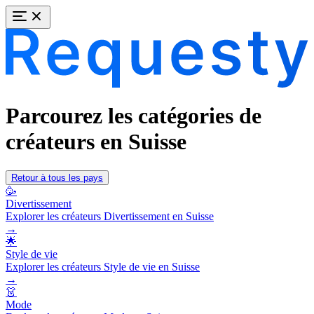
Parcourez les catégories de
créateurs en Suisse
Retour à tous les pays
🥳
Divertissement
Explorer les créateurs Divertissement en Suisse
→
🌟
Style de vie
Explorer les créateurs Style de vie en Suisse
→
👗
Mode