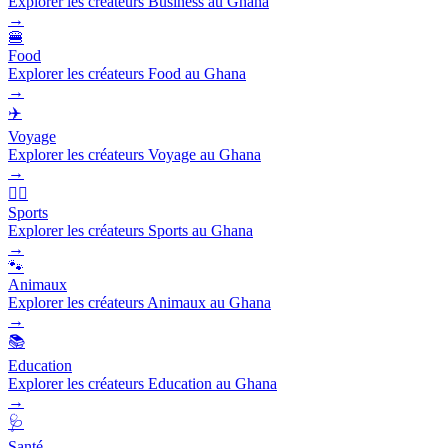
Explorer les créateurs Business au Ghana
→
🍔
Food
Explorer les créateurs Food au Ghana
→
✈️
Voyage
Explorer les créateurs Voyage au Ghana
→
🏃‍♂️
Sports
Explorer les créateurs Sports au Ghana
→
🐾
Animaux
Explorer les créateurs Animaux au Ghana
→
📚
Education
Explorer les créateurs Education au Ghana
→
🩺
Santé