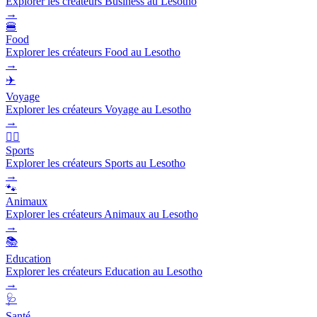
Explorer les créateurs Business au Lesotho
→
🍔
Food
Explorer les créateurs Food au Lesotho
→
✈️
Voyage
Explorer les créateurs Voyage au Lesotho
→
🏃‍♂️
Sports
Explorer les créateurs Sports au Lesotho
→
🐾
Animaux
Explorer les créateurs Animaux au Lesotho
→
📚
Education
Explorer les créateurs Education au Lesotho
→
🩺
Santé