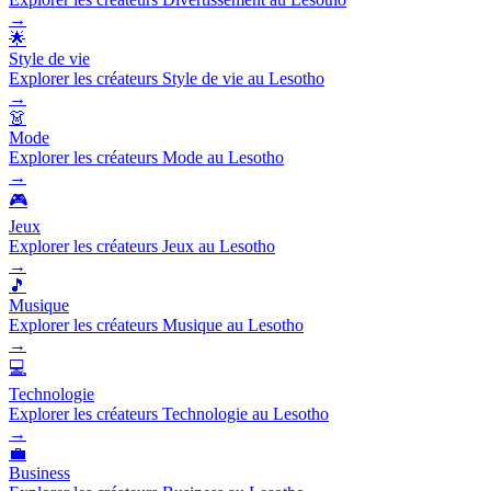
→
🌟
Style de vie
Explorer les créateurs Style de vie au Lesotho
→
👗
Mode
Explorer les créateurs Mode au Lesotho
→
🎮
Jeux
Explorer les créateurs Jeux au Lesotho
→
🎵
Musique
Explorer les créateurs Musique au Lesotho
→
💻
Technologie
Explorer les créateurs Technologie au Lesotho
→
💼
Business