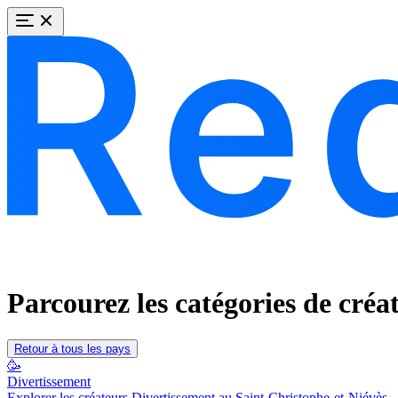
Parcourez les catégories de créa
Retour à tous les pays
🥳
Divertissement
Explorer les créateurs Divertissement au Saint-Christophe-et-Niévès