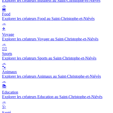
Explorer les créateurs Business au Saint-Christophe-et-Niévès
→
🍔
Food
Explorer les créateurs Food au Saint-Christophe-et-Niévès
→
✈️
Voyage
Explorer les créateurs Voyage au Saint-Christophe-et-Niévès
→
🏃‍♂️
Sports
Explorer les créateurs Sports au Saint-Christophe-et-Niévès
→
🐾
Animaux
Explorer les créateurs Animaux au Saint-Christophe-et-Niévès
→
📚
Education
Explorer les créateurs Education au Saint-Christophe-et-Niévès
→
🩺
Santé