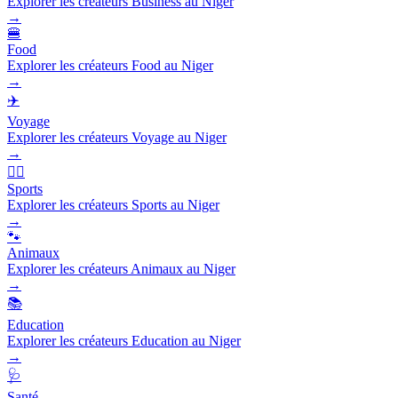
Explorer les créateurs Business au Niger
→
🍔
Food
Explorer les créateurs Food au Niger
→
✈️
Voyage
Explorer les créateurs Voyage au Niger
→
🏃‍♂️
Sports
Explorer les créateurs Sports au Niger
→
🐾
Animaux
Explorer les créateurs Animaux au Niger
→
📚
Education
Explorer les créateurs Education au Niger
→
🩺
Santé