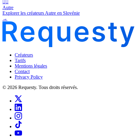
🧜‍♂️
Autre
Explorer les créateurs Autre en Slovénie
→
Créateurs
Tarifs
Mentions légales
Contact
Privacy Policy
© 2026 Requesty. Tous droits réservés.