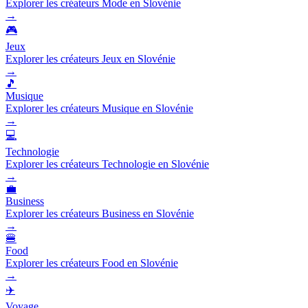
Explorer les créateurs Mode en Slovénie
→
🎮
Jeux
Explorer les créateurs Jeux en Slovénie
→
🎵
Musique
Explorer les créateurs Musique en Slovénie
→
💻
Technologie
Explorer les créateurs Technologie en Slovénie
→
💼
Business
Explorer les créateurs Business en Slovénie
→
🍔
Food
Explorer les créateurs Food en Slovénie
→
✈️
Voyage