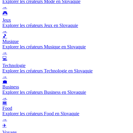
Explorer les créateurs Mode en Slovaquie
→
🎮
Jeux
Explorer les créateurs Jeux en Slovaquie
→
🎵
Musique
Explorer les créateurs Musique en Slovaquie
→
💻
Technologie
Explorer les créateurs Technologie en Slovaquie
→
💼
Business
Explorer les créateurs Business en Slovaquie
→
🍔
Food
Explorer les créateurs Food en Slovaquie
→
✈️
Voyage