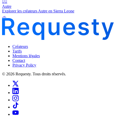
🧜‍♂️
Autre
Explorer les créateurs Autre en Sierra Leone
→
Créateurs
Tarifs
Mentions légales
Contact
Privacy Policy
© 2026 Requesty. Tous droits réservés.