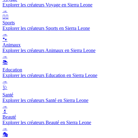
Explorer les créateurs Voyage en Sierra Leone
→
🏃‍♂️
Sports
Explorer les créateurs Sports en Sierra Leone
→
🐾
Animaux
Explorer les créateurs Animaux en Sierra Leone
→
📚
Education
Explorer les créateurs Education en Sierra Leone
→
🩺
Santé
Explorer les créateurs Santé en Sierra Leone
→
💄
Beauté
Explorer les créateurs Beauté en Sierra Leone
→
🎭